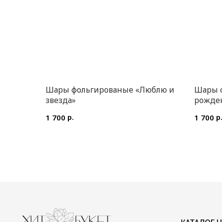
Шары фольгированые «Люблю и
Шары 
звезда»
рожден
р.
р
1 700
1 700
КАТАЛОГ ЦВЕТОВ
ИП Преображенская Илона Олеговна
Цветы в коробке
ОГРН: 304770000373086
Авторские букеты
ИНН: 772704040800
Монобукеты
Цветы в корзине
Акции