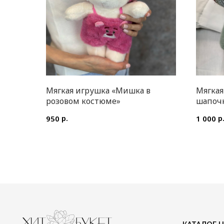
Мягкая игрушка «Мишка в
Мягкая
розовом костюме»
шапоч
р.
р
950
1 000
КАТАЛОГ ЦВЕТОВ
ИП Преображенская Илона Олеговна
Цветы в коробке
ОГРН: 304770000373086
Авторские букеты
ИНН: 772704040800
Монобукеты
Цветы в корзине
Акции