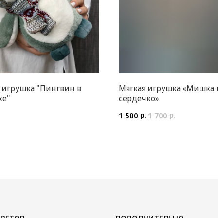
 игрушка "Пингвин в
Мягкая игрушка «Мишка 
ке"
сердечко»
.
р.
р.
1 500
1 700
ДОПОЛНИТЕЛЬНО
Воздушные шары
Мягкие игрушки и сувениры
Вазы
Открытки