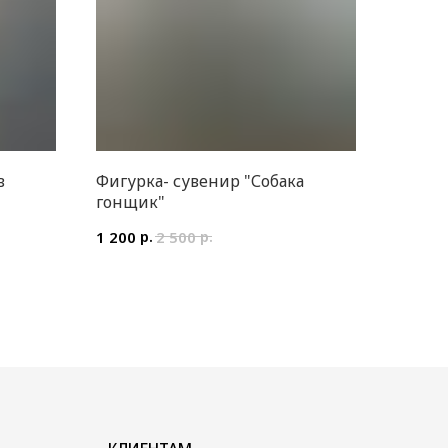
в
Фигурка- сувенир "Собака
гонщик"
р.
р.
1 200
2 500
КЛИЕНТАМ
Доставка и оплата
Уход за букетом
Контакты