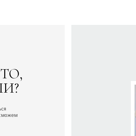
,
?
м