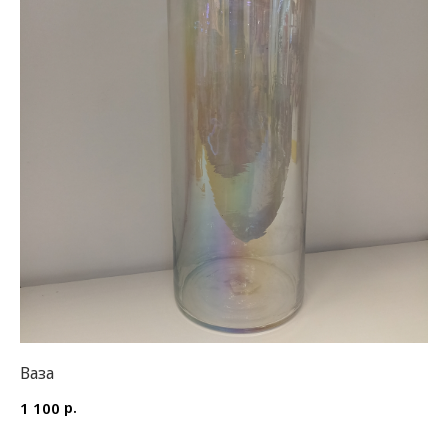
Ваза
р.
1 100