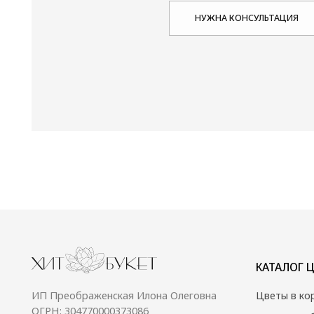
КАТАЛОГ ЦВЕТОВ
ИП Преображенская Илона Олеговна
Цветы в коробке
ОГРН: 304770000373086
Авторские букеты
ИНН: 772704040800
Монобукеты
Цветы в корзине
Акции
© 2024 Хит Букет
Договор оферты