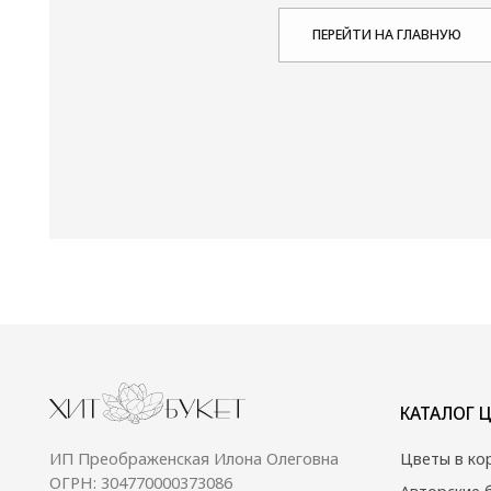
КАТАЛОГ ЦВЕТОВ
ИП Преображенская Илона Олеговна
Цветы в коробке
ОГРН: 304770000373086
Авторские букеты
ИНН: 772704040800
Монобукеты
Цветы в корзине
Акции