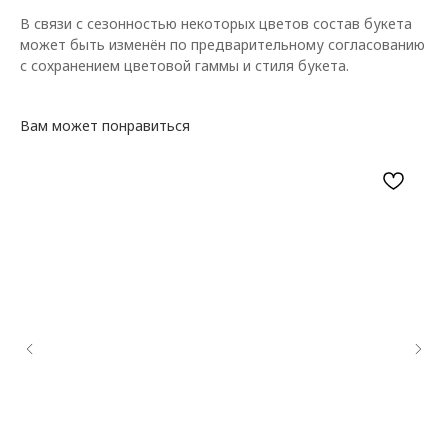
В связи с сезонностью некоторых цветов состав букета
может быть изменён по предварительному согласованию
с сохранением цветовой гаммы и стиля букета.
Вам может понравиться
КАТАЛОГ ЦВЕТОВ
ДОПОЛНИТЕЛЬНО
Цветы в коробке
Воздушные шары
Авторские букеты
Мягкие игрушки и сувениры
Монобукеты
Вазы
Открытки
Цветы в корзине