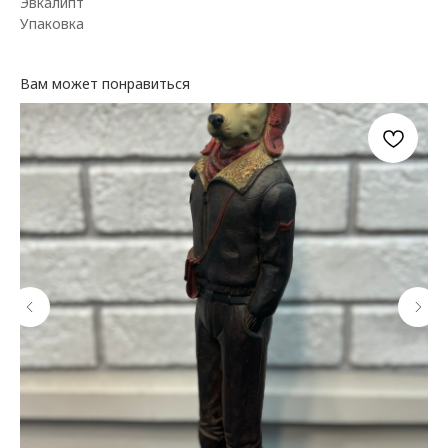
Эвкалипт
Упаковка
Вам может понравиться
КАТАЛОГ ЦВЕТОВ
ДОПОЛНИТЕЛЬНО
Цветы в коробке
Воздушные шары
Авторские букеты
Мягкие игрушки и сувениры
Монобукеты
Вазы
Открытки
Цветы в корзине
Акции
Собраны сегодня