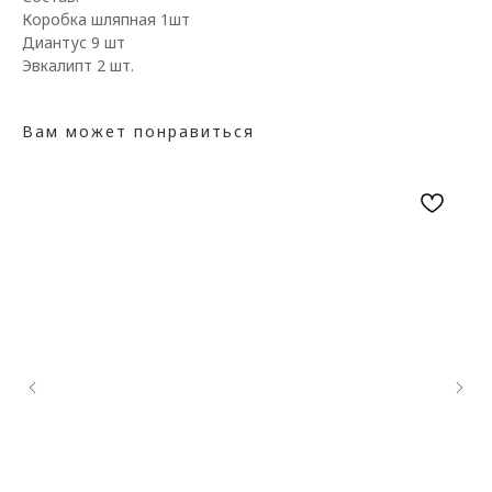
Коробка шляпная 1шт
Диантус 9 шт
Эвкалипт 2 шт.
Вам может понравиться
КАТАЛОГ ЦВЕТОВ
ДОПОЛНИТЕЛЬНО
Цветы в коробке
Воздушные шары
Авторские букеты
Мягкие игрушки и сувениры
Монобукеты
Вазы