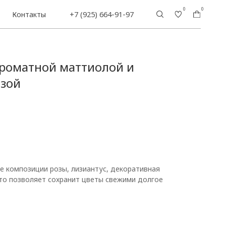
0
0
+7 (925) 664-91-97
ароматной маттиолой и
озой
ве композиции розы, лизиантус, декоративная
что позволяет сохранит цветы свежими долгое