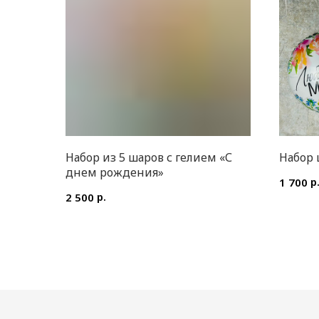
Набор из 5 шаров с гелием «С
Набор
днем рождения»
р
1 700
р.
2 500
КАТАЛОГ ЦВЕТОВ
ИП Преображенская Илона Олеговна
Цветы в коробке
ОГРН: 304770000373086
Авторские букеты
ИНН: 772704040800
Монобукеты