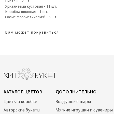
КАТАЛОГ ЦВЕТОВ
ДОПОЛНИТЕЛЬНО
Писташ - 2 шт.
Хризантема кустовая - 11 шт.
Цветы в коробке
Воздушные шары
Коробка шляпная - 1 шт.
Авторские букеты
Мягкие игрушки и сувениры
Оазис флористический - 6 шт.
Монобукеты
Вазы
Открытки
Цветы в корзине
Акции
Собраны сегодня
Вам может понравиться
Свадебная флористика
КЛИЕНТАМ
ДОКУМЕНТЫ
Доставка и оплата
Договор оферты
Уход за букетом
Политика
конфиденциальности
Контакты
ИП Преображенская
Илона Олеговна
ОГРН: 304770000373086
ИНН: 772704040800
© 2024 Хит Букет
Сайт создан ME•Studio