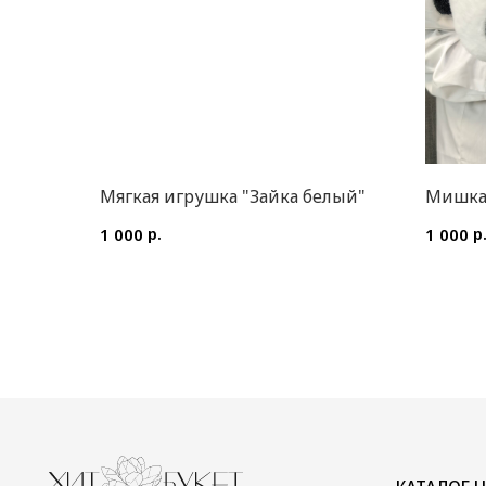
Мягкая игрушка "Зайка белый"
Мишка
р.
р
1 000
1 000
КАТАЛОГ ЦВЕТОВ
ИП Преображенская Илона Олеговна
Цветы в коробке
ОГРН: 304770000373086
Авторские букеты
ИНН: 772704040800
Монобукеты
Цветы в корзине
Акции