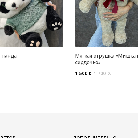
 панда
Мягкая игрушка «Мишка 
сердечко»
.
р.
р.
1 500
1 700
ДОПОЛНИТЕЛЬНО
Воздушные шары
Мягкие игрушки и сувениры
Вазы
Открытки