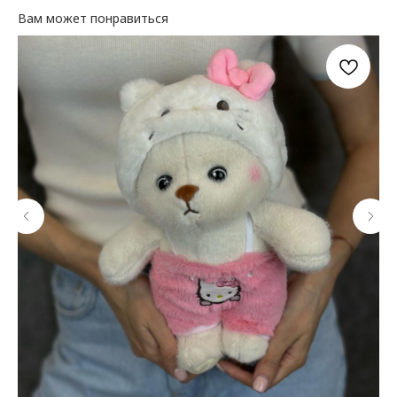
Вам может понравиться
КАТАЛОГ ЦВЕТОВ
ДОПОЛНИТЕЛЬНО
Цветы в коробке
Воздушные шары
Авторские букеты
Мягкие игрушки и сувениры
Монобукеты
Вазы
Открытки
Цветы в корзине
Акции
Собраны сегодня
Свадебная флористика
КЛИЕНТАМ
ДОКУМЕНТЫ