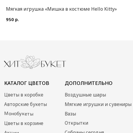
Доставка и оплата
Договор оферты
Мягкая игрушка «Мишка в костюме Hello Kitty»
Фи
Уход за букетом
Политика
р.
950
2 
конфиденциальности
Контакты
ИП Преображенская
Илона Олеговна
ОГРН: 304770000373086
ИНН: 772704040800
© 2024 Хит Букет
Сайт создан ME•Studio