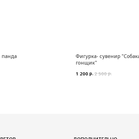
 панда
Фигурка- сувенир "Собак
гонщик"
.
р.
р.
1 200
2 500
ДОПОЛНИТЕЛЬНО
Воздушные шары
Мягкие игрушки и сувениры
Вазы
Открытки