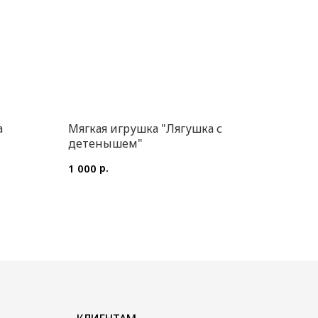
а
Мягкая игрушка "Лягушка с
детенышем"
р.
1 000
КЛИЕНТАМ
Доставка и оплата
Уход за букетом
Контакты