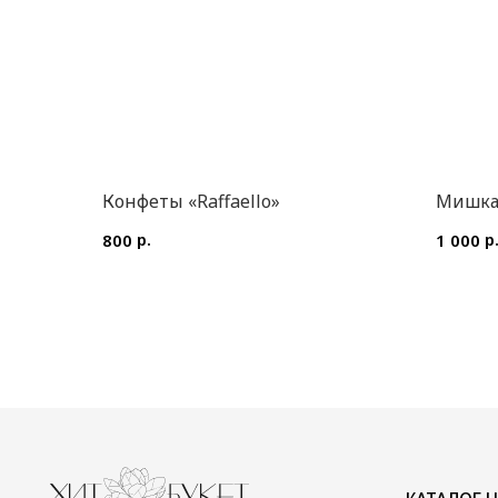
Конфеты «Raffaello»
Мишка
р.
р
800
1 000
КАТАЛОГ ЦВЕТОВ
ИП Преображенская Илона Олеговна
Цветы в коробке
ОГРН: 304770000373086
Авторские букеты
ИНН: 772704040800
Монобукеты
Цветы в корзине
Акции