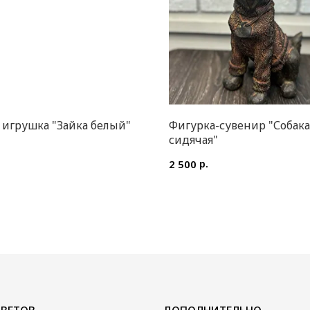
 игрушка "Зайка белый"
Фигурка-сувенир "Собака
сидячая"
.
р.
2 500
ДОПОЛНИТЕЛЬНО
Воздушные шары
Мягкие игрушки и сувениры
Вазы
Открытки