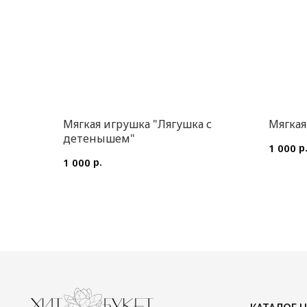
Мягкая игрушка "Лягушка с
Мягкая
детенышем"
р
1 000
р.
1 000
КАТАЛОГ ЦВЕТОВ
ИП Преображенская Илона Олеговна
Цветы в коробке
ОГРН: 304770000373086
Авторские букеты
ИНН: 772704040800
Монобукеты
Цветы в корзине
Акции