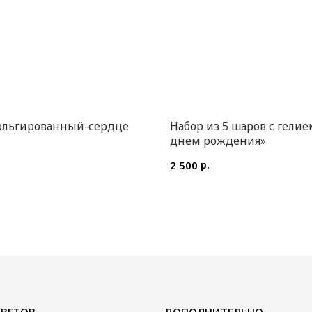
ольгированный-сердце
Набор из 5 шаров с гелие
днем рождения»
р.
2 500
ДОПОЛНИТЕЛЬНО
Воздушные шары
Мягкие игрушки и сувениры
Вазы
Открытки