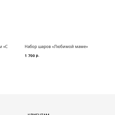
м «С
Набор шаров «Любимой маме»
р.
1 700
КЛИЕНТАМ
Доставка и оплата
Уход за букетом
Контакты