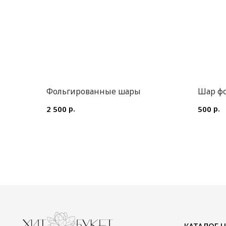
Фольгированные шары
Шар ф
р.
р.
2 500
500
КАТАЛОГ ЦВЕТОВ
ИП Преображенская Илона Олеговна
Цветы в коробке
ОГРН: 304770000373086
Авторские букеты
ИНН: 772704040800
Монобукеты
Цветы в корзине
Акции