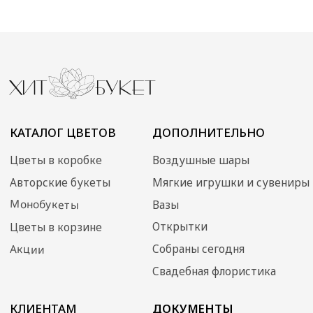
Контакты
ИП Преображенская
Илона Олеговна
ОГРН: 304770000373086
ИНН: 772704040800
© 2024 Хит Букет
Сайт создан ME•Studio