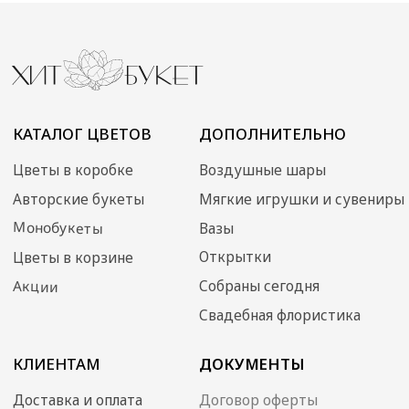
Илона Олеговна
ОГРН: 304770000373086
ИНН: 772704040800
© 2024 Хит Букет
Сайт создан ME•Studio