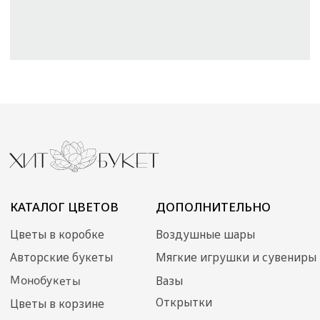
Авторские букеты
Мягкие игрушки и сувениры
Монобукеты
Вазы
Открытки
Цветы в корзине
Акции
Собраны сегодня
Свадебная флористика
КЛИЕНТАМ
ДОКУМЕНТЫ
Доставка и оплата
Договор оферты
Уход за букетом
Политика
конфиденциальности
Контакты
ИП Преображенская
Илона Олеговна
ОГРН: 304770000373086
ИНН: 772704040800
© 2024 Хит Букет
Сайт создан ME•Studio