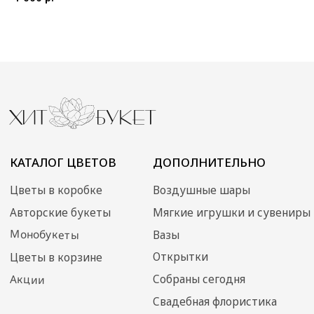
Уход за букетом
Политика
конфиденциальности
Контакты
ИП Преображенская
Илона Олеговна
ОГРН: 304770000373086
ИНН: 772704040800
© 2024 Хит Букет
Сайт создан ME•Studio