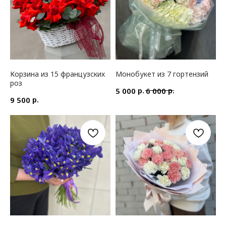
НЕ НАШЛИ ТО,
Корзина из 15 французских
Монобукет из 7 гортензий
ЧТО ИСКАЛИ?
роз
р.
р.
5 000
6 000
р.
9 500
Или не можете определиться
с выбором? Напишите нам, мы сможем
решить ваш вопрос
НУЖНА КОНСУЛЬТАЦИЯ