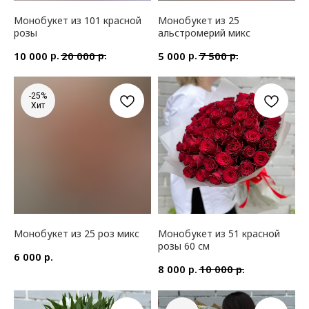
Монобукет из 101 красной
Монобукет из 25
розы
альстромерий микс
р.
р.
р.
р.
10 000
20 000
5 000
7 500
-25%
Хит
Монобукет из 25 роз микс
Монобукет из 51 красной
розы 60 см
р.
6 000
р.
р.
8 000
10 000