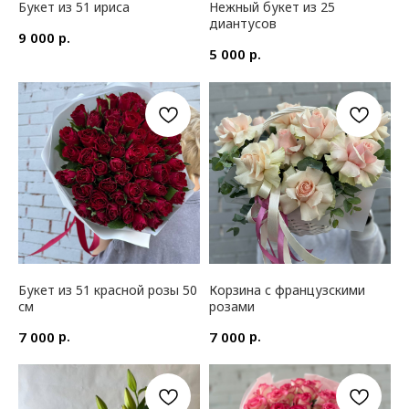
Букет из 51 ириса
Нежный букет из 25
диантусов
р.
9 000
р.
5 000
Букет из 51 красной розы 50
Корзина с французскими
см
розами
р.
р.
7 000
7 000
КАТАЛОГ ЦВЕТОВ
ДОПОЛНИТЕЛЬНО
Цветы в коробке
Воздушные шары
Авторские букеты
Мягкие игрушки и сувениры