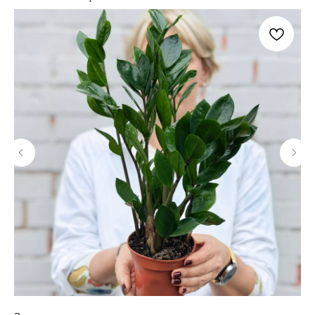
КАТАЛОГ ЦВЕТОВ
ДОПОЛНИТЕЛЬНО
Цветы в коробке
Воздушные шары
Авторские букеты
Мягкие игрушки и сувениры
Монобукеты
Вазы
Открытки
Цветы в корзине
Акции
Собраны сегодня
Свадебная флористика
КЛИЕНТАМ
ДОКУМЕНТЫ