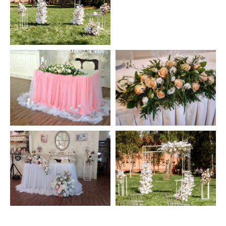
ПОЖЕЛАНИЯМИ
Мы подпишем ее за вас! Порадуйте
близких своим вниманием и заботой
СРОЧНАЯ ДОСТАВКА
ЗА 60 МИНУТ
Если ваш адрес находится в
радиусе 5 км от нашего магазина
ФОТООТЧЕТ
ПЕРЕД
ОТПРАВКОЙ
Чтобы вы были уверены в свежести