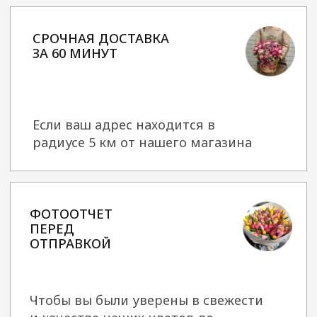
Средство для продления жизни
букета в подарок к каждому букету
КОНТАКТЫ
Телефон
Режим работы
+7 (925) 664-91-97
пн-вс
Круглосуточно
Адрес
Прием онлайн-заказов