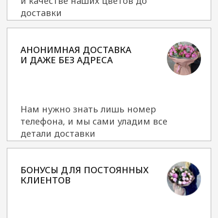
г. Москва, р-н Щербинка,
пн-вс
40 лет Октября, 14А,
с 9:00 до 21:00
(этаж 1)