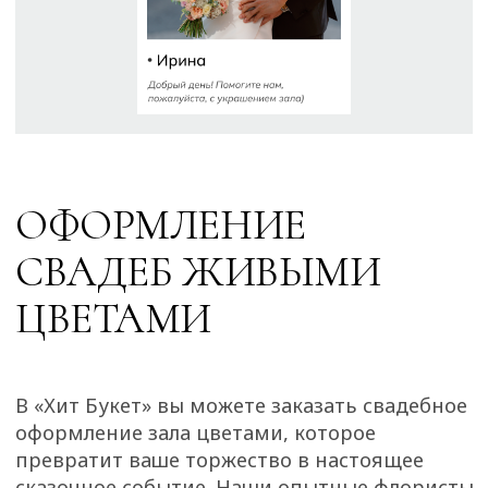
В «Хит Букет» вы можете заказать свадебное
оформление зала цветами, которое
превратит ваше торжество в настоящее
сказочное событие. Наши опытные флористы
создадут уникальную атмосферу, украсив
ваш зал изысканными цветочными
композициями, которые подчеркнут стиль и
тему вашего мероприятия.
Кроме того, мы предлагаем составить букет
мечты для невесты, учитывая все ее
пожелания и предпочтения. Каждый букет
создается с любовью, тщательной
проработкой деталей, чтобы подчеркнуть
индивидуальность и красоту невесты в этот
особенный день. Мы сделаем ваше
свадебное торжество незабываемым!