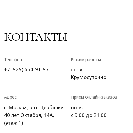
ИП Преображенская
Илона Олеговна
ОГРН: 304770000373086
ИНН: 772704040800
© 2024 Хит Букет
Сайт создан ME•Studio